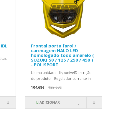
HBL
Frontal porta farol /
carenagem HALO LED
homologado todo amarelo (
ltas
SUZUKI 50 / 125 / 250 / 450 )
- POLISPORT
Ultima unidade disponívelDescrição
do produto: Regulador corrente in..
104,68€
133,60€
ADICIONAR