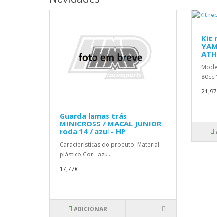
Kit
YAM
ATH
Mode
80cc 
21,97
Guarda lamas trás
MINICROSS / MACAL JUNIOR
roda 14 / azul - HP
Características do produto: Material -
plástico Cor - azul..
17,77€
ADICIONAR