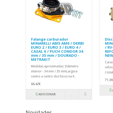
Falange carburador
Dis
MINARELLI AM5 AM6 / DERBI
MINA
EURO 2 / EURO 3 / EURO 4 /
/ RV
CASAL 6 / PUCH CONDOR 34
REFO
mm / 35 mm / DOURADO -
NEW
METRAKIT
Carac
Medidas aproximadas: Diâmetro
refor
interior - 34 mm / 35 mmLargura
( tota
centro a centro dos furos na h..
71,36
66,42€
ADICIONAR
Novidades