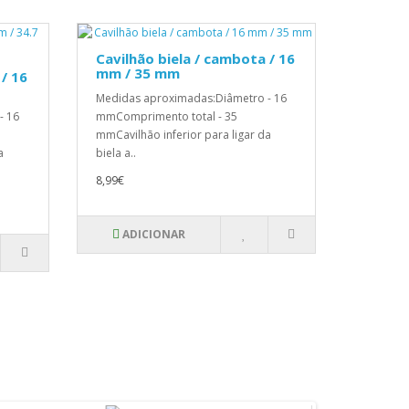
Cavilhão biela / cambota / 16
mm / 35 mm
/ 16
Medidas aproximadas:Diâmetro - 16
- 16
mmComprimento total - 35
mmCavilhão inferior para ligar da
a
biela a..
8,99€
ADICIONAR