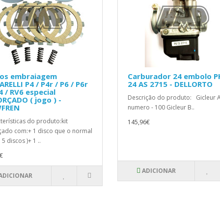
cos embraiagem
Carburador 24 embolo P
RELLI P4 / P4r / P6 / P6r
24 AS 2715 - DELLORTO
4 / RV6 especial
Descrição do produto: Gicleur A
RÇADO ( jogo ) -
FREN
numero - 100 Gicleur B..
terísticas do produto:kit
145,96€
çado com:+ 1 disco que o normal
l 5 discos )+ 1 ..
€
ADICIONAR
ADICIONAR