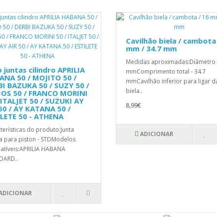
Cavilhão biela / cambota 
mm / 34.7 mm
Medidas aproximadas:Diâmetro 
 juntas cilindro APRILIA
mmComprimento total - 34.7
ANA 50 / MOJITO 50 /
mmCavilhão inferior para ligar d
I BAZUKA 50 / SUZY 50 /
biela..
OS 50 / FRANCO MORINI
 ITALJET 50 / SUZUKI AY
8,99€
50 / AY KATANA 50 /
ILETE 50 - ATHENA
terísticas do produto:Junta
ADICIONAR
a para piston - STDModelos
tíveis:APRILIA HABANA
DARD..
ADICIONAR