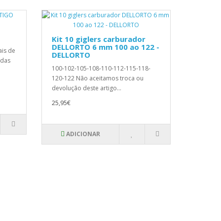
Kit 10 giglers carburador
DELLORTO 6 mm 100 ao 122 -
ais de
DELLORTO
idas
100-102-105-108-110-112-115-118-
120-122 Não aceitamos troca ou
devolução deste artigo...
25,95€
ADICIONAR