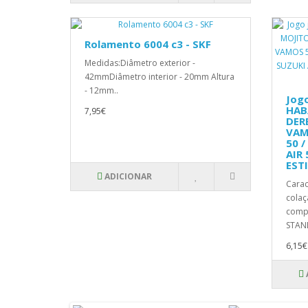
Rolamento 6004 c3 - SKF
Medidas:Diâmetro exterior -
42mmDiâmetro interior - 20mm Altura
- 12mm..
Jogo
HAB
7,95€
DERB
VAM
50 /
AIR 
EST
ADICIONAR
Carac
colaç
compa
STAN
6,15€