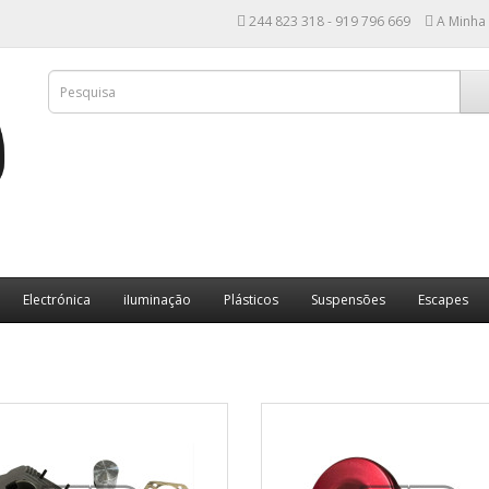
244 823 318 - 919 796 669
A Minha
Electrónica
iIuminação
Plásticos
Suspensões
Escapes