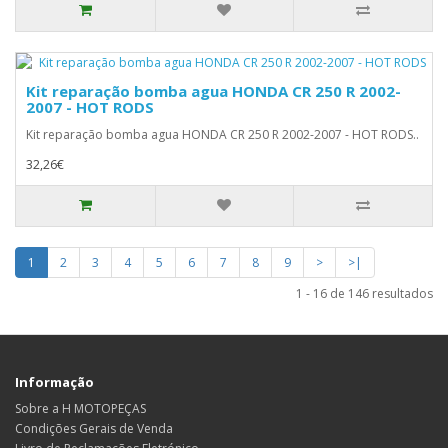
Kit reparação bomba agua HONDA CR 250 R 2002-
2007 - HOT RODS
Kit reparação bomba agua HONDA CR 250 R 2002-2007 - HOT RODS..
32,26€
1
2
3
4
5
6
7
8
9
>
>|
1 - 16 de 146 resultados
Informação
Sobre a H MOTOPEÇAS
Condições Gerais de Venda