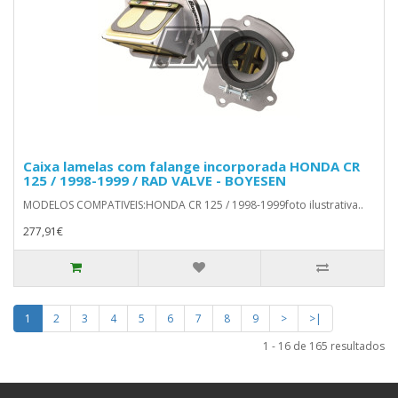
Caixa lamelas com falange incorporada HONDA CR
125 / 1998-1999 / RAD VALVE - BOYESEN
MODELOS COMPATIVEIS:HONDA CR 125 / 1998-1999foto ilustrativa..
277,91€
1
2
3
4
5
6
7
8
9
>
>|
1 - 16 de 165 resultados