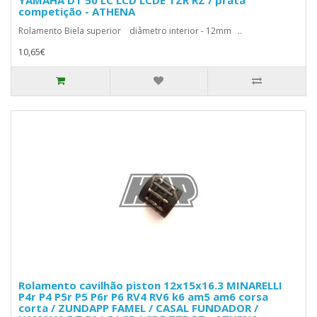
YAMAHA DT 50 LC LCD LCDE TZR RZ / prata
competição - ATHENA
Rolamento Biela superior diâmetro interior - 12mm ..
10,65€
Rolamento cavilhão piston 12x15x16.3 MINARELLI
P4r P4 P5r P5 P6r P6 RV4 RV6 k6 am5 am6 corsa
corta / ZUNDAPP FAMEL / CASAL FUNDADOR /