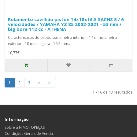
Rolamento cavilhão piston 14x18x16.5 SACHS 5 / 6
velocidades / YAMAHA YZ 85 2002-2021 - 53 mm /
big bore 112 cc - ATHENA
Características do produto:diâmetro interior - 14 mmdiâmetro
exterior - 18 mm largura - 16.5 mm..
10,77€
1
2
3
>
>|
1 - 16 de 43 resultados
Informação
Sobre a H MOTOPEÇAS
Condições Gerais de Venda