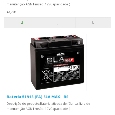
manutenção AGMTensão: 12VCapacidade (..
47,70€
Bateria 51913 (FA) SLA MAX - BS
Descrição do produto:Bateria ativada de fábrica, livre de
manutenção AGMTensão: 12VCapacidade (..