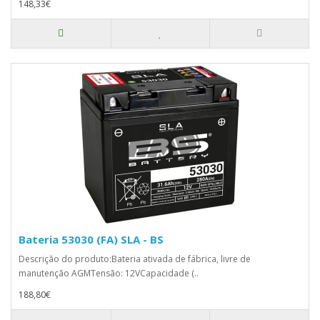
148,33€
Bateria 53030 (FA) SLA - BS
Descrição do produto:Bateria ativada de fábrica, livre de
manutenção AGMTensão: 12VCapacidade (..
188,80€