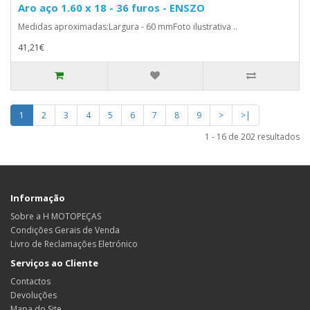
Aro aço 1.60 x 18 - 36 furos - ENSZO
Medidas aproximadas:Largura - 60 mmFoto ilustrativa ..
41,21€
1
2
3
4
5
6
7
8
9
>
>|
1 - 16 de 202 resultados
Informação
Sobre a H MOTOPEÇAS
Condições Gerais de Venda
Livro de Reclamações Eletrónico
Serviços ao Cliente
Contactos
Devoluções
Mapa do Site