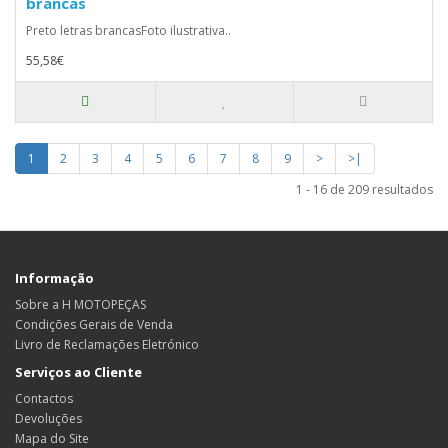
brancas
Preto letras brancasFoto ilustrativa..
55,58€
1
2
3
4
5
6
7
8
9
>
>|
1 - 16 de 209 resultados
Informação
Sobre a H MOTOPEÇAS
Condições Gerais de Venda
Livro de Reclamações Eletrónico
Serviços ao Cliente
Contactos
Devoluções
Mapa do Site