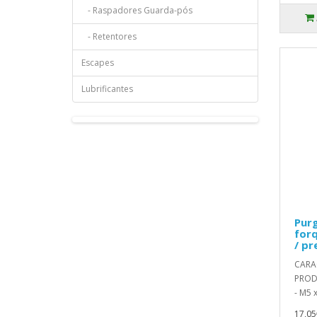
- Raspadores Guarda-pós
- Retentores
Escapes
Lubrificantes
Pur
for
/ pr
CARA
PROD
- M5 x
17,05