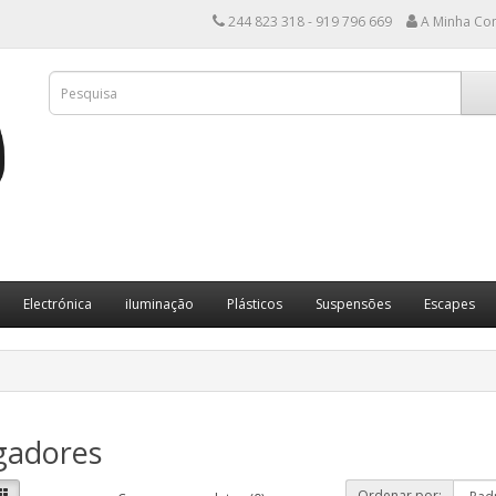
244 823 318 - 919 796 669
A Minha Co
Electrónica
iIuminação
Plásticos
Suspensões
Escapes
gadores
Ordenar por: