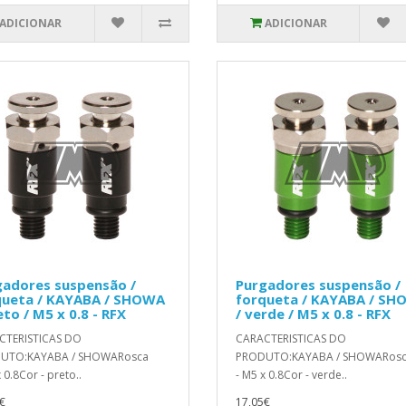
ADICIONAR
ADICIONAR
gadores suspensão /
Purgadores suspensão /
queta / KAYABA / SHOWA
forqueta / KAYABA / S
eto / M5 x 0.8 - RFX
/ verde / M5 x 0.8 - RFX
CTERISTICAS DO
CARACTERISTICAS DO
UTO:KAYABA / SHOWARosca
PRODUTO:KAYABA / SHOWARos
 0.8Cor - preto..
- M5 x 0.8Cor - verde..
€
17,05€