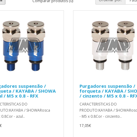
Comparar produtos (0)
gadores suspensão /
Purgadores suspensão /
queta / KAYABA / SHOWA
forqueta / KAYABA / S
ul / M5 x 0.8 - RFX
/ cinzento / M5 x 0.8 - RF
CTERISTICAS DO
CARACTERISTICAS DO
UTO:KAYABA / SHOWARosca
PRODUTO:KAYABA / SHOWARos
 0.8Cor - azul..
- M5 x 0.8Cor - cinzento..
€
17,05€