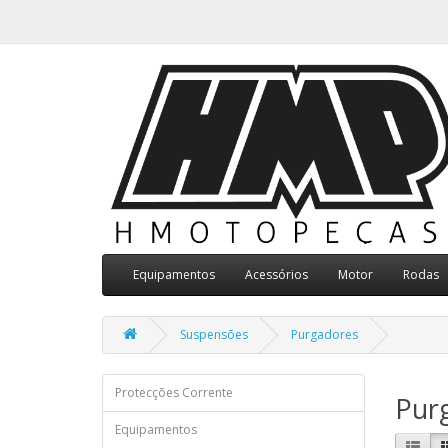
Equipamentos
Acessórios
Motor
Rodas
Suspensões
Purgadores
Protecções Corrente
Pur
Equipamentos