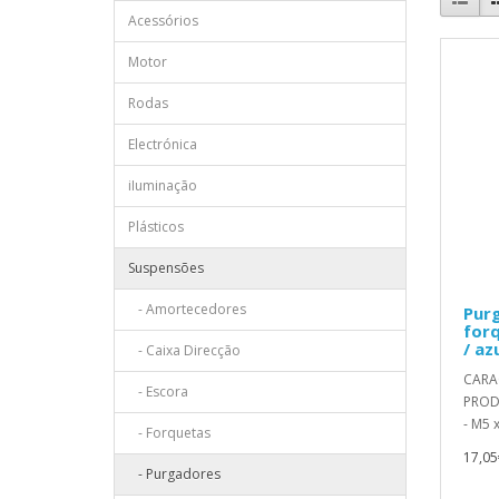
Acessórios
Motor
Rodas
Electrónica
iIuminação
Plásticos
Suspensões
- Amortecedores
Pur
for
/ az
- Caixa Direcção
CARA
- Escora
PROD
- M5 x
- Forquetas
17,05
- Purgadores