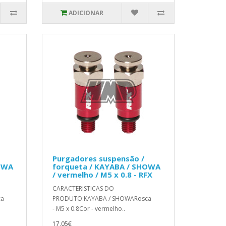
ADICIONAR
Purgadores suspensão /
HOWA
forqueta / KAYABA / SHOWA
/ vermelho / M5 x 0.8 - RFX
CARACTERISTICAS DO
ca
PRODUTO:KAYABA / SHOWARosca
- M5 x 0.8Cor - vermelho..
17,05€