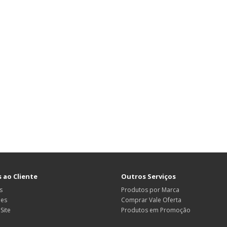
 ao Cliente
Outros Serviços
s
Produtos por Marca
ões
Comprar Vale Oferta
Site
Produtos em Promoção