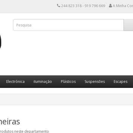
244 823 318 - 919 796 669
A Minha Co
Electrónica
iIuminação
Plásticos
Suspensões
Escapes
heiras
rodutos neste departamento