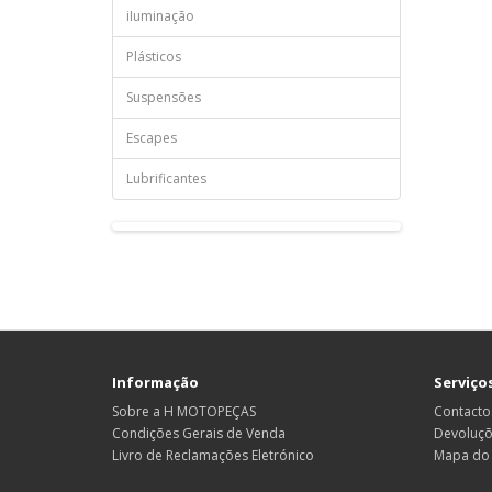
iIuminação
Plásticos
Suspensões
Escapes
Lubrificantes
Informação
Serviços
Sobre a H MOTOPEÇAS
Contacto
Condições Gerais de Venda
Devoluç
Livro de Reclamações Eletrónico
Mapa do 