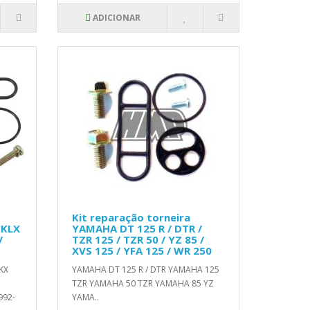
ADICIONAR
Kit reparação torneira
 KLX
YAMAHA DT 125 R / DTR /
/
TZR 125 / TZR 50 / YZ 85 /
XVS 125 / YFA 125 / WR 250
KX
YAMAHA DT 125 R / DTR YAMAHA 125
TZR YAMAHA 50 TZR YAMAHA 85 YZ
992-
YAMA..