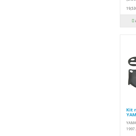
19,53
Kit 
YAM
YAMAH
1997.