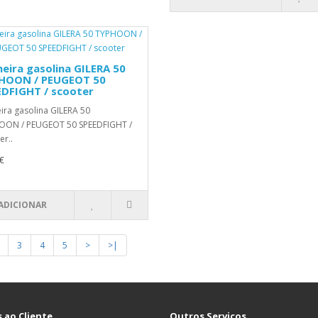
eira gasolina GILERA 50
HOON / PEUGEOT 50
EDFIGHT / scooter
ira gasolina GILERA 50
OON / PEUGEOT 50 SPEEDFIGHT /
er..
€
ADICIONAR
3
4
5
>
>|
 ao Cliente
Outros Serviços