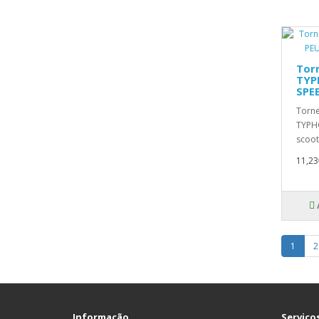
Torn
TYP
SPE
Torne
TYPH
scoot
11,23
1
2
Informação
Serviços