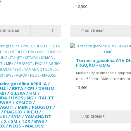
€
12,50€
ADICIONAR
ADICIONAR
Torneira gasolina ATV D
FIXAÇÃO - OMG
Medidas aproximadas: Comprim
total - 53 mm Diâmetro exterior 
eira gasolina APRILIA /
13,46€
LLI / BETA / CPI / DAELIM
RBI / GILERA / HM /
DA / HYOSUNG / ITALJET
EEWAY / KYMCO /
AGUTI / MBK / PEUGEOT /
/ PIAGGIO / RIEJU /
UKI / SYM / YAMAHA DT
ADICIONAR
 / X / SM / TZR / BWS /
OX / NEOS - MALOSSI