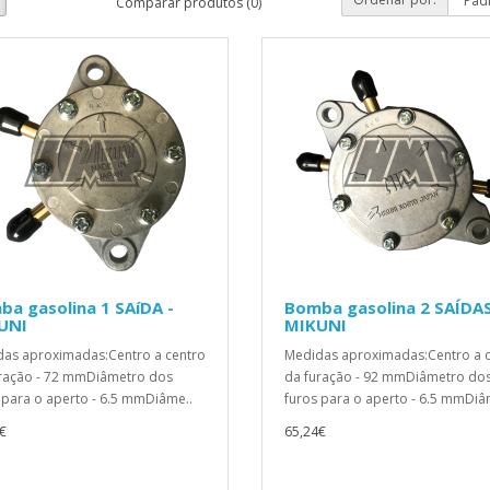
Comparar produtos (0)
a gasolina 1 SAíDA -
Bomba gasolina 2 SAÍDAS
UNI
MIKUNI
as aproximadas:Centro a centro
Medidas aproximadas:Centro a 
ração - 72 mmDiâmetro dos
da furação - 92 mmDiâmetro do
 para o aperto - 6.5 mmDiâme..
furos para o aperto - 6.5 mmDiâ
€
65,24€