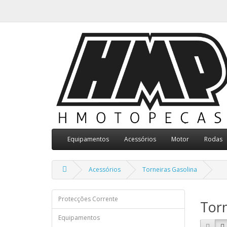
Equipamentos
Acessórios
Motor
Rodas
Acessórios
Torneiras Gasolina
Protecções Corrente
Torn
Equipamentos