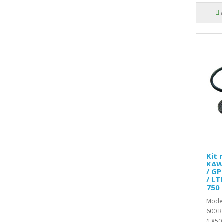
Kit 
KAW
/ GP
/ LT
750
Model
600 R
(EX50