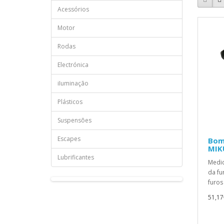
Acessórios
Motor
Rodas
Electrónica
iIuminação
Plásticos
Suspensões
Escapes
Bomb
MIK
Lubrificantes
Medid
da fu
furos
51,17