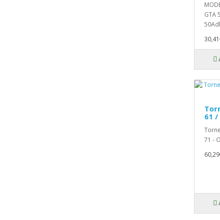
MODEL
GTA 5
50Adl
30,41
Torn
61 /
Torne
71 - 
60,29