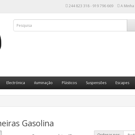
244 823 318 - 919 796 669
A Minha
Electrónica
iIuminação
Plásticos
Suspensões
Escapes
eiras Gasolina
Ordenar por: