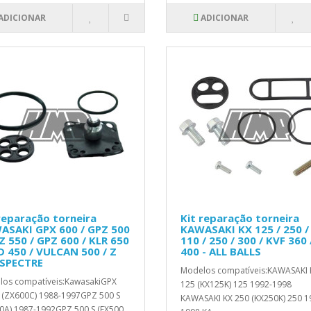
ADICIONAR
ADICIONAR
reparação torneira
Kit reparação torneira
ASAKI GPX 600 / GPZ 500
KAWASAKI KX 125 / 250 /
Z 550 / GPZ 600 / KLR 650
110 / 250 / 300 / KVF 360 
D 450 / VULCAN 500 / Z
400 - ALL BALLS
 SPECTRE
Modelos compatíveis:KAWASAKI 
os compatíveis:KawasakiGPX
125 (KX125K) 125 1992-1998
 (ZX600C) 1988-1997GPZ 500 S
KAWASAKI KX 250 (KX250K) 250 1
0A) 1987-1992GPZ 500 S (EX500..