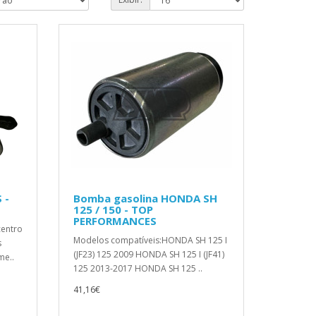
 -
Bomba gasolina HONDA SH
125 / 150 - TOP
PERFORMANCES
centro
Modelos compatíveis:HONDA SH 125 I
s
(JF23) 125 2009 HONDA SH 125 I (JF41)
me..
125 2013-2017 HONDA SH 125 ..
41,16€