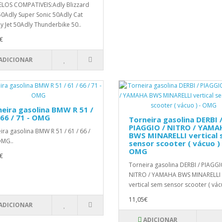
OS COMPATIVEIS:Adly Blizzard
0Adly Super Sonic 50Adly Cat
y Jet 50Adly Thunderbike 50..
€
ADICIONAR
eira gasolina BMW R 51 /
 66 / 71 - OMG
Torneira gasolina DERBI 
PIAGGIO / NITRO / YAMA
ira gasolina BMW R 51 / 61 / 66 /
BWS MINARELLI vertical
OMG..
sensor scooter ( vácuo ) 
OMG
€
Torneira gasolina DERBI / PIAGGI
NITRO / YAMAHA BWS MINARELLI
vertical sem sensor scooter ( vác
11,05€
ADICIONAR
ADICIONAR