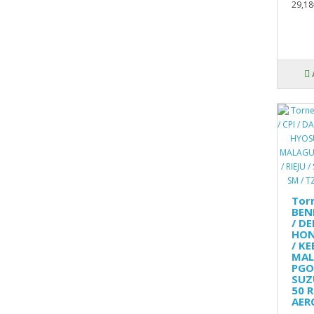
29,18
Torn
BENE
/ DE
HON
/ K
MAL
PGO 
SUZ
50 R
AER