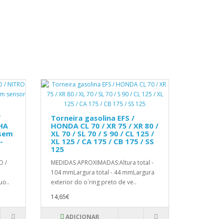
/
Torneira gasolina EFS /
HA
HONDA CL 70 / XR 75 / XR 80 /
 sem
XL 70 / SL 70 / S 90 / CL 125 /
-
XL 125 / CA 175 / CB 175 / SS
125
O /
MEDIDAS APROXIMADAS:Altura total -
104 mmLargura total - 44 mmLargura
uo..
exterior do o´ring preto de ve..
14,65€
ADICIONAR