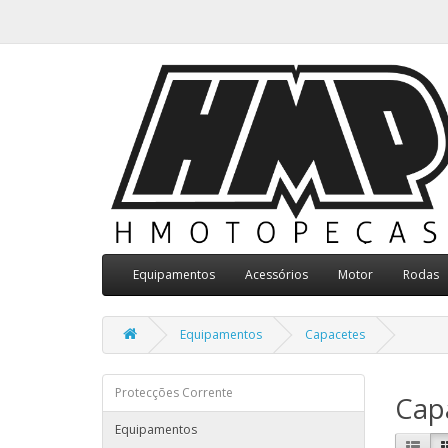
Equipamentos
Acessórios
Motor
Rodas
Equipamentos
Capacetes
Protecções Corrente
Cap
Equipamentos