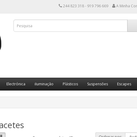
244 823 318 - 919 796 669
A Minha Co
Electrónica
iIuminação
Plásticos
Suspensões
Escapes
acetes
Ordenar por: