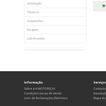
iIuminação
Plásticos
Suspensões
Escapes
Lubrificantes
Informação
Serviços
Sobre a H MOTOPEÇAS
Contacto
Condições Gerais de Venda
Devoluç
Livro de Reclamações Eletrónico
Mapa do 