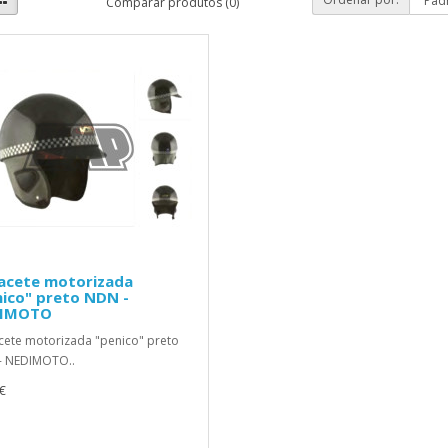
Comparar produtos (0)
acete motorizada
ico" preto NDN -
IMOTO
ete motorizada "penico" preto
- NEDIMOTO..
€