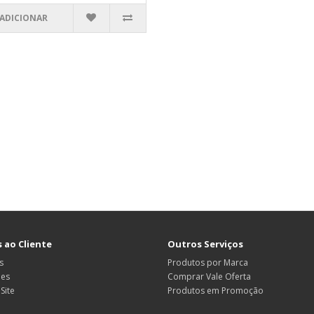
ADICIONAR
 ao Cliente
Outros Serviços
s
Produtos por Marca
ões
Comprar Vale Oferta
Site
Produtos em Promoção