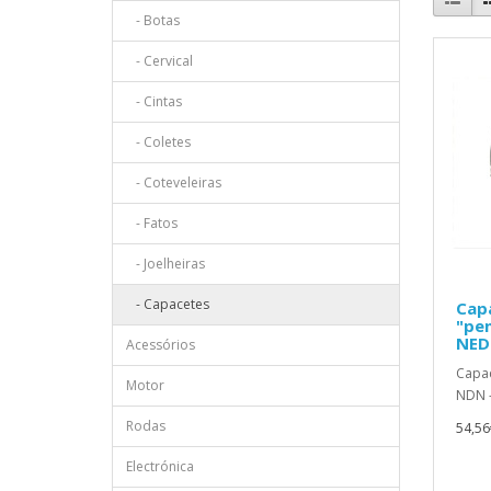
- Botas
- Cervical
- Cintas
- Coletes
- Coteveleiras
- Fatos
- Joelheiras
- Capacetes
Cap
"pen
NED
Acessórios
Capac
Motor
NDN 
Rodas
54,56
Electrónica